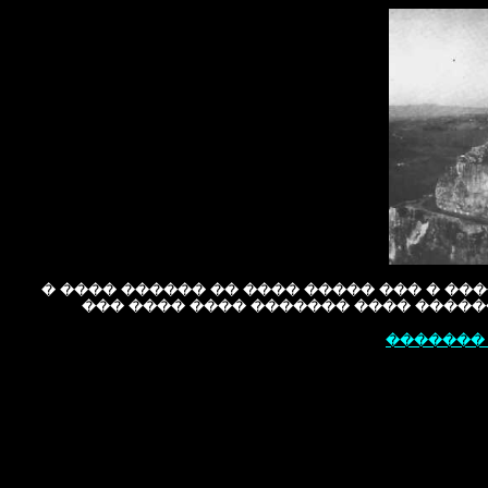
� �� ���� ����� ������ ���� ��� ���� 
���� ����� ���� ���� ���� ������
���� ��